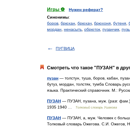
Игры ⚽
Нужен реферат?
Синонимы
:
боров
,
брюхан
,
брюхач
,
брюхоня
,
бутеня
,
мордан
,
ненасыть
,
обрюток
,
пузанчик
,
пуз
ПУГВИЦА
Смотреть что такое "ПУЗАН" в дру
пузан
— толстун, туша, боров, кабан, пузан
бутуз, мордан, толстяк, тумба Словарь ру
языка. Практический справочник. М.: Рус
ПУЗАН
— ПУЗАН, пузана, муж. (разг. фам.
1935 1940 …
Толковый словарь Ушакова
ПУЗАН
— ПУЗАН, а, муж. Человек с большим
Толковый словарь Ожегова. С.И. Ожегов,