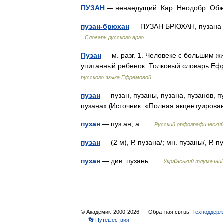
ПУЗАН
— ненаедущий. Кар. Неодобр. Об
пузан-брюхан
— ПУЗАН БРЮХАН, пузана бр
Словарь русского арго
Пузан
— м. разг. 1. Человеке с большим жи
упитанный ребенок. Толковый словарь Е
русского языка Ефремовой
пузан
— пузан, пузаны, пузана, пузанов, п
пузанах (Источник: «Полная акцентуирова
пузан
— пуз ан, а …
Русский орфографический
пузан
— (2 м), Р. пузана/; мн. пузаны/, Р.
пузан
— див. пузань …
Український тлумачни
© Академик, 2000-2026
Обратная связь:
Техподдерж
👣 Путешествия