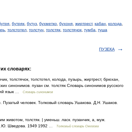
бутря
,
бутряк
,
бутуз
,
бухметко
,
бухоня
,
жиртрест
,
кабан
,
колода
,
ырь
,
толстотел
,
толстун
,
толстяк
,
толстячок
,
тумба
,
туша
ПУЗЕКА
гих словарях:
чик, толстячок, толстотел, колода, пузырь, жиртрест, брюхан,
сских синонимов. пузан см. толстяк Словарь синонимов русского
ский язык …
Словарь синонимов
). Пузатый человек. Толковый словарь Ушакова. Д.Н. Ушаков.
 животом, толстяк. | уменьш. ласк. пузанчик, а, муж.
 Н.Ю. Шведова. 1949 1992 …
Толковый словарь Ожегова