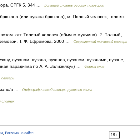
жора. СРГК 5, 344 …
Большой словарь русских поговорок
юхана (или пузана брюхана), м. Полный человек, толстяк …
вотом. отт. Толстый человек (обычно мужчина). 2. Полный,
фремовой. Т. Ф. Ефремова. 2000 …
Современный толковый словарь
узану, пузанам, пузана, пузанов, пузаном, пузанами, пузане,
нная парадигма по А. А. Зализняку») …
Формы слов
 словарь
 пузано/в …
Орфографический словарь русского языка
й словник
ка
,
Реклама на сайте
18+