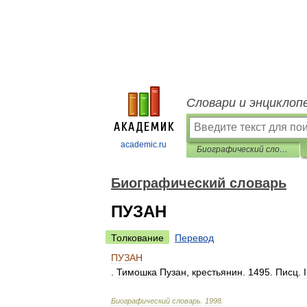
Словари и энциклоп
academic.ru
Биографический словарь
Биографический словарь
ПУЗАН
Толкование
Перевод
ПУЗАН
.
Тимошка
Пузан
,
крестьянин
.
1495
.
Писц
.
I
Биографический
словарь
.
1998
.