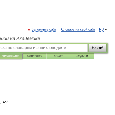
Запомнить сайт
Словарь на свой сайт
RU
едии на Академике
Найти!
Толкования
Переводы
Книги
Игры ⚽
,
327
.